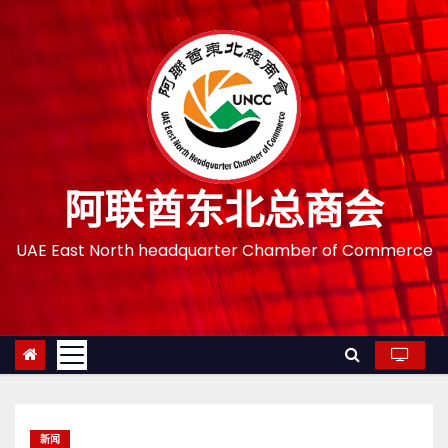
跳
至
内
容
阿联酋东北总商会
UAE East North headquarter Chamber of Commerce
新闻