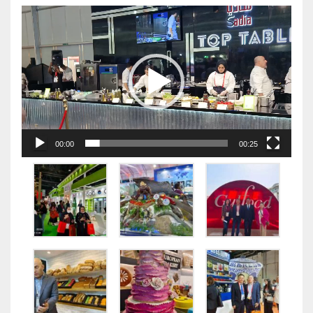
视
频
播
放
器
00:00
00:25