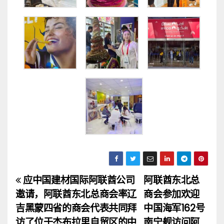
应中国建材国际阿联酋公司
阿联酋东北总
文
邀请，阿联酋东北总商会率辽
商会参加欢迎
章
吉黑蒙四省的商会代表共同拜
中国海军162号
访了位于杰布拉里自贸区的中
南宁舰访问阿