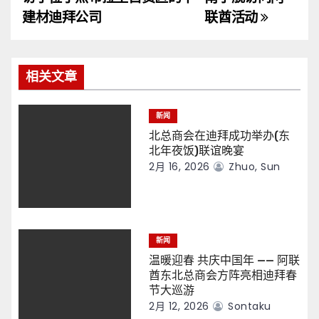
导
建材迪拜公司
联酋活动
航
相关文章
新闻
北总商会在迪拜成功举办(东
北年夜饭)联谊晚宴
2月 16, 2026
Zhuo, Sun
新闻
温暖迎春 共庆中国年 —— 阿联
酋东北总商会方阵亮相迪拜春
节大巡游
2月 12, 2026
Sontaku