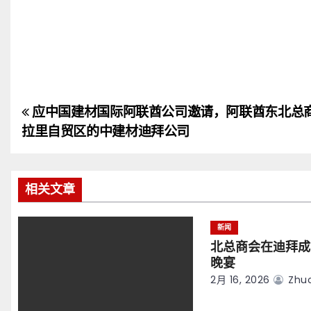
应中国建材国际阿联酋公司邀请，阿联酋东北总
文
拉里自贸区的中建材迪拜公司
章
导
相关文章
航
新闻
北总商会在迪拜成
晚宴
2月 16, 2026
Zhuo