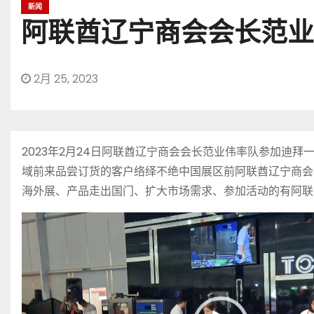
新闻
阿联酋辽宁商会会长范业
2月 25, 2023
2023年2月24日阿联酋辽宁商会会长范业伟率队参加
域前来品尝订货的客户络绎不绝中国展区前阿联酋辽宁商会
海外展、产品走出国门、扩大市场需求、参加活动的有阿联
视
频
播
放
器