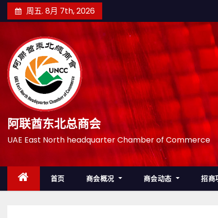
跳
周五. 8月 7th, 2026
至
内
容
阿联酋东北总商会
UAE East North headquarter Chamber of Commerce
首页
商会概况
商会动态
招商