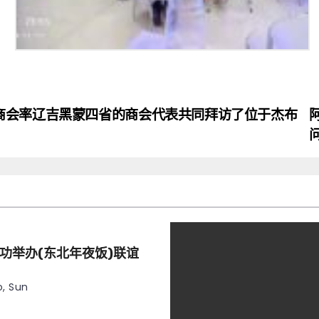
商会率辽吉黑蒙四省的商会代表共同拜访了位于杰布
功举办(东北年夜饭)联谊
, Sun