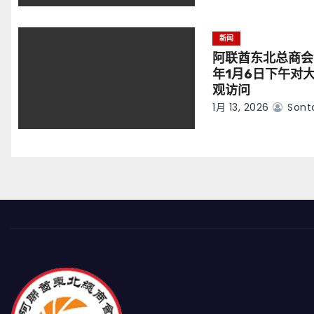
新闻
阿联酋东北总商会
年1月6日下午对
观访问
1月 13, 2026
Sont